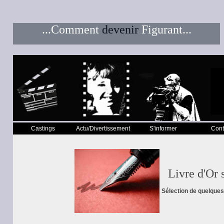
...Comment
devenir
Figurant...
<-- fin du bloc menu2-->
Castings
Actu/Divertissement
S'informer
Cont
Livre d'Or su
Sélection de quelques