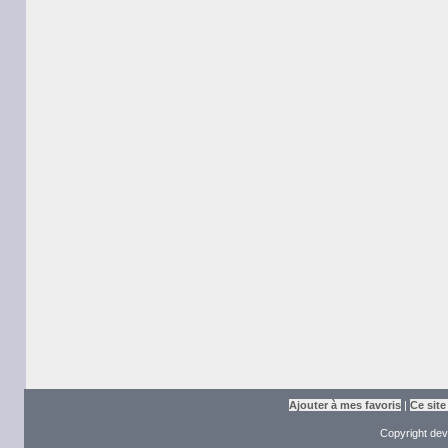
Ajouter à mes favoris
|
Ce site
Copyright dev