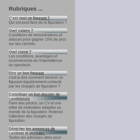
Rubriques ...
C'est quoi un figurant ?
Qui est peut faire de la figuration ?
Quel salaire ?
Conditions de rémunérations et
astuces pour gagner 10% de plus
sur ses cachets.
Quel statut ?
Les conditions, avantages et
inconvénients de l'intermittence
du spectacle.
Etre un bon figurant
c'est-à-dire comment devenir un
figurant régulièrement contacté
par les chargés de figuration ?
Constituer un bon dossier de
candidature
Faire des photos, un CV et une
lettre de motivation adaptée au
monde de la figuration. Retenez
l'attention des chargés de
figuration.
Dénicher les annonces de
castings et postuler.
Toutes les adresses utiles pour