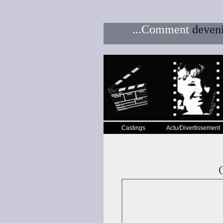
...Comment
deven
<-- fin du bloc menu2-->
Castings
Actu/Divertissement