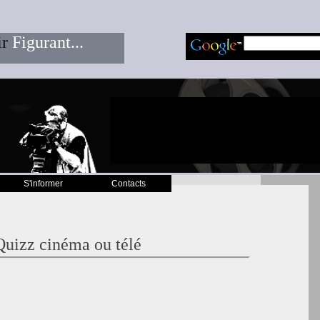
ir
Figurant...
S'informer
Contacts
Quizz cinéma ou télé