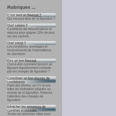
Rubriques ...
C'est quoi un figurant ?
Qui est peut faire de la figuration ?
Quel salaire ?
Conditions de rémunérations et
astuces pour gagner 10% de plus
sur ses cachets.
Quel statut ?
Les conditions, avantages et
inconvénients de l'intermittence
du spectacle.
Etre un bon figurant
c'est-à-dire comment devenir un
figurant régulièrement contacté
par les chargés de figuration ?
Constituer un bon dossier de
candidature
Faire des photos, un CV et une
lettre de motivation adaptée au
monde de la figuration. Retenez
l'attention des chargés de
figuration.
Dénicher les annonces de
castings et postuler.
Toutes les adresses utiles pour