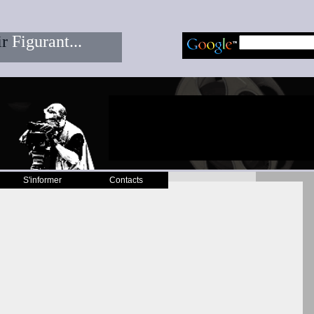
ir
Figurant...
S'informer
Contacts