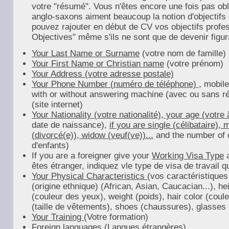
votre "résumé". Vous n'êtes encore une fois pas obl
anglo-saxons aiment beaucoup la notion d'objectifs 
pouvez rajouter en début de CV vos objectifs profe
Objectives" même s'ils ne sont que de devenir figura
Your Last Name or Surname
(votre nom de famille)
Your First Name or Christian name
(votre prénom)
Your Address (votre adresse postale)
Your Phone Number (numéro de téléphone)
, mobil
with or without answering machine (avec ou sans ré
(site internet)
Your Nationality (votre nationalité), your age (votre
date de naissance),
if you are single (célibataire),
(divorcé(e)), widow (veuf(ve))...
and the number of 
d'enfants)
If you are a foreigner give your
Working Visa Type
a
êtes étranger, indiquez vle type de visa de travail 
Your Physical Characteristics
(vos caractéristiques
(origine ethnique) (African, Asian, Caucacian...), he
(couleur des yeux), weight (poids), hair color (cou
(taille de vêtements), shoes (chaussures), glasses (
Your Training
(Votre formation)
Foreign languages
(Langues étrangères)